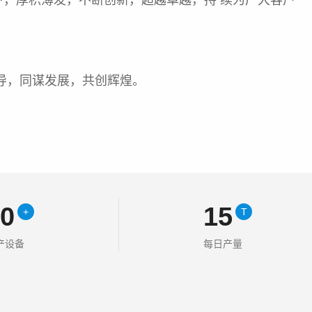
，厚积薄发，不断创新，超越卓越，持 续为广大客户
导，同谋发展，共创辉煌。
30
15
+
T
产设备
每日产量