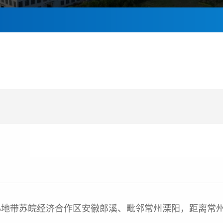
带苏皖经济合作区安徽郎溪、毗邻常州溧阳，距离常州